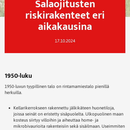
Salaojitusten
riskirakenteet eri
aikakausina
17.10.2024
1950-luku
1950-luvun tyypillinen talo on rintamamiestalo pienillä
herkuilla.
Kellarikerrokseen rakennettu jälkikäteen huonetiloja,
joissa seinät on eristetty sisäpuolelta. Ulkopuolinen maan
kosteus siirtyy villoihin ja aiheuttaa home- ja
mikrobivaurioita rakenteisiin sekä sisäilmaan. Useimmiten