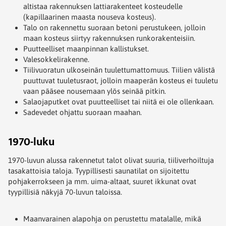
altistaa rakennuksen lattiarakenteet kosteudelle
(kapillaarinen maasta nouseva kosteus).
Talo on rakennettu suoraan betoni perustukeen, jolloin
maan kosteus siirtyy rakennuksen runkorakenteisiin.
Puutteelliset maanpinnan kallistukset.
Valesokkelirakenne.
Tiilivuoratun ulkoseinän tuulettumattomuus. Tiilien välistä
puuttuvat tuuletusraot, jolloin maaperän kosteus ei tuuletu
vaan pääsee nousemaan ylös seinää pitkin.
Salaojaputket ovat puutteelliset tai niitä ei ole ollenkaan.
Sadevedet ohjattu suoraan maahan.
1970-luku
1970-luvun alussa rakennetut talot olivat suuria, tiiliverhoiltuja
tasakattoisia taloja. Tyypillisesti saunatilat on sijoitettu
pohjakerrokseen ja mm. uima-altaat, suuret ikkunat ovat
tyypillisiä näkyjä 70-luvun taloissa.
Maanvarainen alapohja on perustettu matalalle, mikä