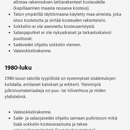
altistaa rakennuksen lattiarakenteet kosteudelle
(kapillaarinen maasta nouseva kosteus).
Talon ympärillä täyttömaana käytetty maa-aineista, joka
sitoo kostetutta ja siirtää kosteuden rakenteisiin.
Sokkeliin ei ole asennettu kosteuseristystä.
Salaojaputket ei ole nykyaikaiset ja tarkastuskaivot
puuttuvat.
Sadevedet ohjattu sokkelin viereen.
Valesokkelirakenne.
1980-luku
1980-luvun taloille tyypillistä on syvennykset sisääntulojen
kohdalla, erinlaiset katokset ja erkkerit. Yleisimpiä
julkisivumateriaaleja on puu- tai tiiliverhous ja niiden
yhdistelmä.
Valesokkelirakenne.
Sade- ja salaojavedet ohjattu samaan putkistoon mikä
lisää sokkelin kosteusrasitusta ja tekee