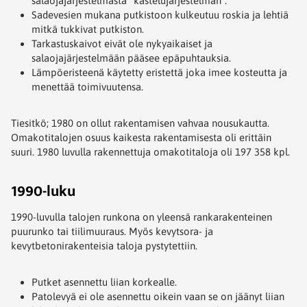
salaojajärjestelmästä ”kastelujärjestelmän”.
Sadevesien mukana putkistoon kulkeutuu roskia ja lehtiä
mitkä tukkivat putkiston.
Tarkastuskaivot eivät ole nykyaikaiset ja
salaojajärjestelmään pääsee epäpuhtauksia.
Lämpöeristeenä käytetty eristettä joka imee kosteutta ja
menettää toimivuutensa.
Tiesitkö; 1980 on ollut rakentamisen vahvaa nousukautta.
Omakotitalojen osuus kaikesta rakentamisesta oli erittäin
suuri. 1980 luvulla rakennettuja omakotitaloja oli 197 358 kpl.
1990-luku
1990-luvulla talojen runkona on yleensä rankarakenteinen
puurunko tai tiilimuuraus. Myös kevytsora- ja
kevytbetonirakenteisia taloja pystytettiin.
Putket asennettu liian korkealle.
Patolevyä ei ole asennettu oikein vaan se on jäänyt liian