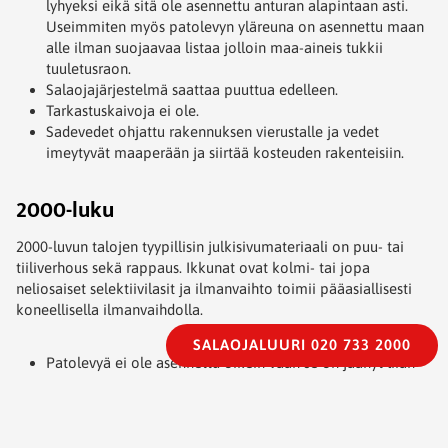
lyhyeksi eikä sitä ole asennettu anturan alapintaan asti.
Useimmiten myös patolevyn yläreuna on asennettu maan
alle ilman suojaavaa listaa jolloin maa-aineis tukkii
tuuletusraon.
Salaojajärjestelmä saattaa puuttua edelleen.
Tarkastuskaivoja ei ole.
Sadevedet ohjattu rakennuksen vierustalle ja vedet
imeytyvät maaperään ja siirtää kosteuden rakenteisiin.
2000-luku
2000-luvun talojen tyypillisin julkisivumateriaali on puu- tai
tiiliverhous sekä rappaus. Ikkunat ovat kolmi- tai jopa
neliosaiset selektiivilasit ja ilmanvaihto toimii pääasiallisesti
koneellisella ilmanvaihdolla.
SALAOJALUURI 020 733 2000
Patolevyä ei ole asennettu oikein vaan se on jäänyt liian
lyhyeksi eikä sitä ole asennettu anturan alapintaan asti.
Useimmiten myös patolevyn yläreuna on asennettu maan
alle ilman suojaavaa listaa jolloin maa-aineis tukkii
tuuletusraon.