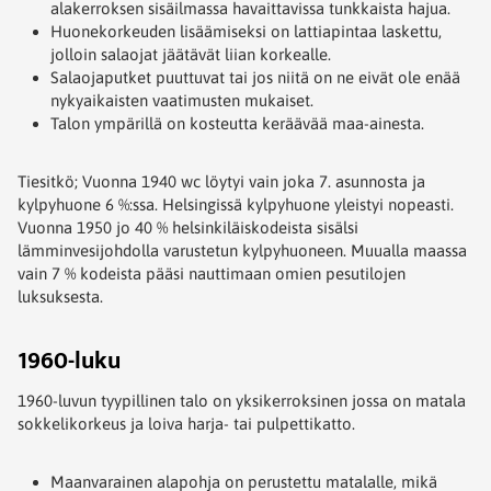
alakerroksen sisäilmassa havaittavissa tunkkaista hajua.
Huonekorkeuden lisäämiseksi on lattiapintaa laskettu,
jolloin salaojat jäätävät liian korkealle.
Salaojaputket puuttuvat tai jos niitä on ne eivät ole enää
nykyaikaisten vaatimusten mukaiset.
Talon ympärillä on kosteutta keräävää maa-ainesta.
Tiesitkö; Vuonna 1940 wc löytyi vain joka 7. asunnosta ja
kylpyhuone 6 %:ssa. Helsingissä kylpyhuone yleistyi nopeasti.
Vuonna 1950 jo 40 % helsinkiläiskodeista sisälsi
lämminvesijohdolla varustetun kylpyhuoneen. Muualla maassa
vain 7 % kodeista pääsi nauttimaan omien pesutilojen
luksuksesta.
1960-luku
1960-luvun tyypillinen talo on yksikerroksinen jossa on matala
sokkelikorkeus ja loiva harja- tai pulpettikatto.
Maanvarainen alapohja on perustettu matalalle, mikä