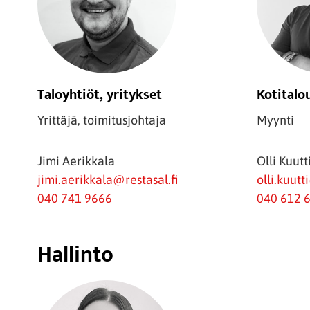
Taloyhtiöt, yritykset
Kotitalo
Yrittäjä, toimitusjohtaja
Myynti
Jimi Aerikkala
Olli Kuutt
jimi.aerikkala@restasal.fi
olli.kuutt
040 741 9666
040 612 
Hallinto