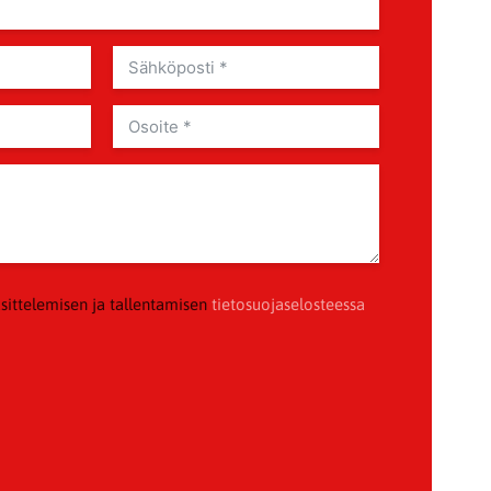
sittelemisen ja tallentamisen
tietosuojaselosteessa