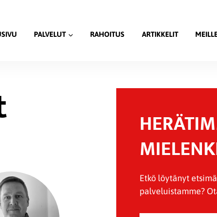
USIVU
PALVELUT
RAHOITUS
ARTIKKELIT
MEILL
t
HERÄTI
MIELENK
Etkö löytänyt etsimä
palveluistamme? Ota