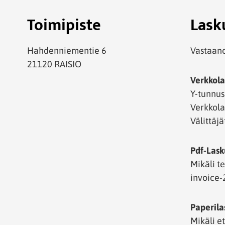
Toimipiste
Lask
Hahdenniementie 6
Vastaano
21120 RAISIO
Verkkola
Y-tunnus
Verkkol
Välittäj
Pdf-Lask
Mikäli t
invoice-
Paperila
Mikäli e