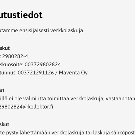
utustiedot
tamme ensisijaisesti verkkolaskuja.
skut
: 2980282-4
askuosoite: 003729802824
ätunnus: 003721291126 / Maventa Oy
ut
eillä ei ole valmiutta toimittaa verkkolaskuja, vastaanota
29802824@kollektor.fi
skut
tte pysty lähettämään verkkolaskuja tai laskuja sähköpo