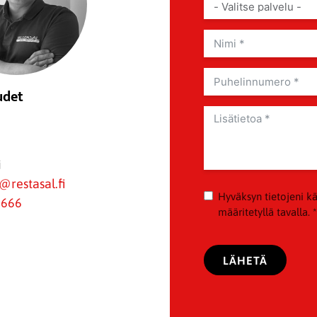
udet
i
i@restasal.fi
Hyväksyn tietojeni kä
6666
määritetyllä tavalla. *
LÄHETÄ